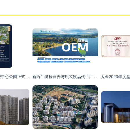
定了！约34公顷翔安中心公园正式亮相，周边房地产迎来新机遇
新西兰奥拉营养与瓶装饮品代工厂家 跨界开发的创新机遇