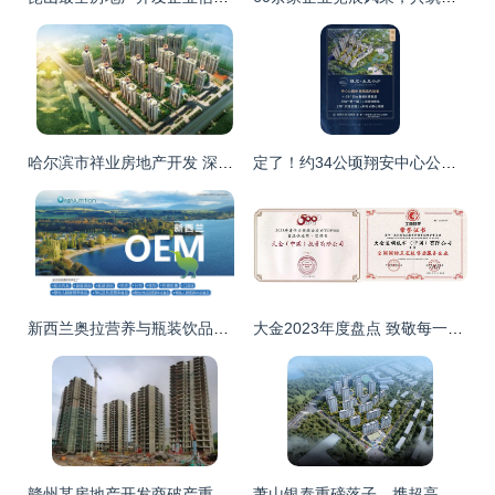
哈尔滨市祥业房地产开发 深耕冰城，筑就品质人居
定了！约34公顷翔安中心公园正式亮相，周边房地产迎来新机遇
新西兰奥拉营养与瓶装饮品代工厂家 跨界开发的创新机遇
大金2023年度盘点 致敬每一个不断挑战的“你”
赣州某房地产开发商破产重整 行业洗牌中的阵痛与新生
萧山银泰重磅落子，携超高层地标与低密合院引领城市新篇