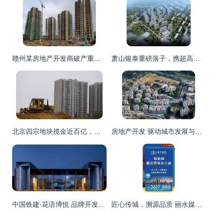
赣州某房地产开发商破产重整 行业洗牌中的阵痛与新生
萧山银泰重磅落子，携超高层地标与低密合院引领城市新篇
北京四宗地块揽金近百亿，房地产开发再掀市场热度
房地产开发 驱动城市发展与经济繁荣的引擎
中国铁建·花语博悦 品牌开发商匠心筑就，公园畔品质好房静候交付
匠心传城，溯源品质 丽水媒体杭州行圆满落幕，让品质成为房地产开发的不懈追求