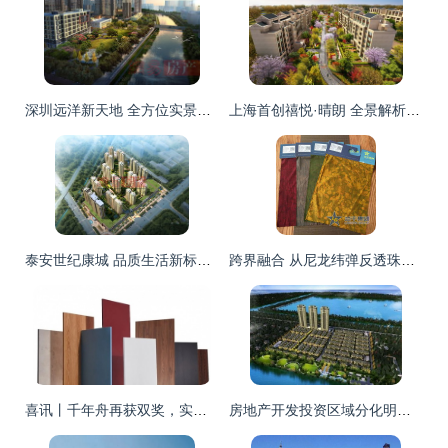
深圳远洋新天地 全方位实景呈现，开启品质人居新体验
上海首创禧悦·晴朗 全景解析配套实景、样板间与户型设计
泰安世纪康城 品质生活新标杆，全景解读项目配套与户型设计
跨界融合 从尼龙纬弹反透珠光烫金面料看房地产开发中的材料创新与设计美学
喜讯丨千年舟再获双奖，实力入选房地产开发企业综合实力「首选供应商TOP500」
房地产开发投资区域分化明显 前十月两省超万亿，市场格局深度调整