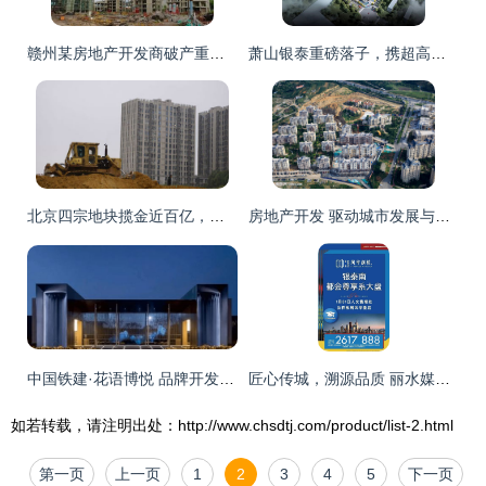
赣州某房地产开发商破产重整 行业洗牌中的阵痛与新生
萧山银泰重磅落子，携超高层地标与低密合院引领城市新篇
北京四宗地块揽金近百亿，房地产开发再掀市场热度
房地产开发 驱动城市发展与经济繁荣的引擎
中国铁建·花语博悦 品牌开发商匠心筑就，公园畔品质好房静候交付
匠心传城，溯源品质 丽水媒体杭州行圆满落幕，让品质成为房地产开发的不懈追求
如若转载，请注明出处：http://www.chsdtj.com/product/list-2.html
第一页
上一页
1
2
3
4
5
下一页