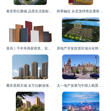
泰安世纪康城 品质生活新标杆，全景解读项目配套与户型设计
跨界融合 从尼龙纬弹反透珠光烫金面料看房地产开发中的材料创新与设计美学
喜讯丨千年舟再获双奖，实力入选房地产开发企业综合实力「首选供应商TOP500」
房地产开发投资区域分化明显 前十月两省超万亿，市场格局深度调整
重庆居易天城 全方位解读项目配套、实景、户型与未来生活图景
太一地产发展与中国人购置英国房产 1.2万亿人民币资产背后的机遇与挑战