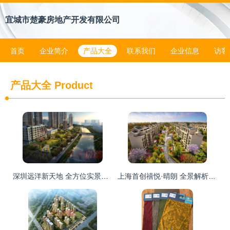
宜城市楚豪房地产开发有限公司
首页
企业简介
产品大全
联系我们
企业信息
访客
产品大全
Product
深圳远洋新天地 全方位实景呈现，开启品质人居新体验
上海首创禧悦·晴朗 全景解析配套实景、样板间与户型设计